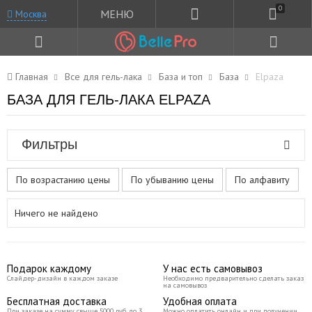
0
МЕНЮ
Москва
Главная
Все для гель-лака
База и топ
База
Elpaza
БАЗА ДЛЯ ГЕЛЬ-ЛАКА ELPAZA
Фильтры
По возрастанию цены
По убыванию цены
По алфавиту
Ничего не найдено
Подарок каждому
У нас есть самовывоз
Слайдер-дизайн в каждом заказе
Необходимо предварительно сделать заказ
на самовывоз
Бесплатная доставка
Удобная оплата
При заказе на сумму свыше 5000 руб до 3
Можно оплатить онлайн и при получении