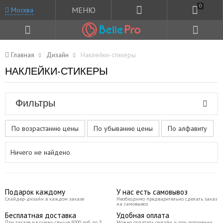
0
МЕНЮ
Москва
Главная
Дизайн
Наклейки-стикеры
НАКЛЕЙКИ-СТИКЕРЫ
Фильтры
По возрастанию цены
По убыванию цены
По алфавиту
Ничего не найдено
Подарок каждому
У нас есть самовывоз
Слайдер-дизайн в каждом заказе
Необходимо предварительно сделать заказ
на самовывоз
Бесплатная доставка
Удобная оплата
При заказе на сумму свыше 5000 руб до 3
Можно оплатить онлайн и при получении