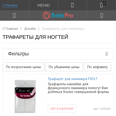
0
МЕНЮ
Москва
Главная
Дизайн
Трафареты для маникюра
ТРАФАРЕТЫ ДЛЯ НОГТЕЙ
Фильтры
По возрастанию цены
По убыванию цены
По алфавиту
Трафарет для маникюра FJ017
Трафареты-наклейки для
французcкого маникюра помогут Вам
добиться более совершенной формы
Ваших ногтей
НЕТ В НАЛИЧИИ
арт.
109369