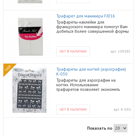
Трафарет для маникюра FJ016
Трафареты-наклейки для
французcкого маникюра помогут Вам
добиться более совершенной формы
Ваших ногтей
НЕТ В НАЛИЧИИ
арт.
109385
sale
Трафареты для ногтей (аэрография)
К-030
Трафареты для аэрографии на
ногтях. Использование
трафаретов позволяет экономить
время на создание рисунка.
Трафареты на клеевой основе
возможно использовать несколько раз.
Техника нанесения рисунка: сделать
НЕТ В НАЛИЧИИ
арт.
К-030
маникюр, нанести базу, высушить,
нанести цвет, высушить, аккуратно и
плотно наклеить трафарет на
поверхность ногтя, распылить краску
Показать по
или нанести цвет поверх трафарета,
высушить, медленно и аккуратно снять