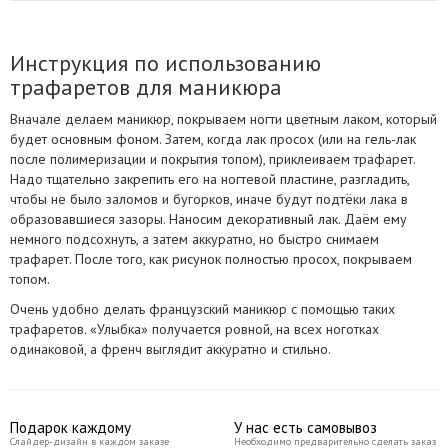
трафарет, покрыть топом, высушить.
Инструкция по использованию
трафаретов для маникюра
Вначале делаем маникюр, покрываем ногти цветным лаком, который
будет основным фоном. Затем, когда лак просох (или на гель-лак
после полимеризации и покрытия топом), приклеиваем трафарет.
Надо тщательно закрепить его на ногтевой пластине, разгладить,
чтобы не было заломов и бугорков, иначе будут подтёки лака в
образовавшиеся зазоры. Наносим декоративный лак. Даём ему
немного подсохнуть, а затем аккуратно, но быстро снимаем
трафарет. После того, как рисунок полностью просох, покрываем
топом.
Очень удобно делать французский маникюр с помощью таких
трафаретов. «Улыбка» получается ровной, на всех ноготках
одинаковой, а френч выглядит аккуратно и стильно.
Подарок каждому
У нас есть самовывоз
Слайдер-дизайн в каждом заказе
Необходимо предварительно сделать заказ