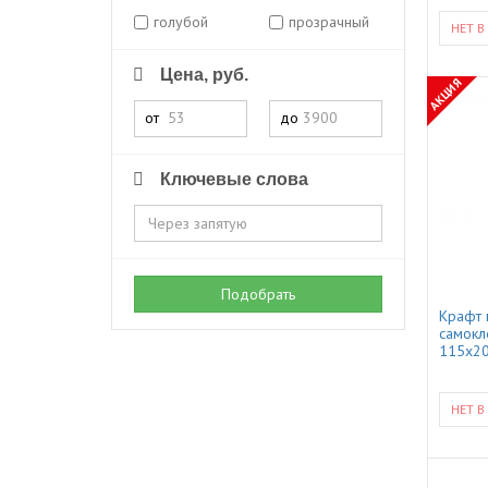
голубой
прозрачный
НЕТ В
Цена, руб.
АКЦИЯ
от
до
Ключевые слова
Подобрать
Крафт 
самокл
115x20
НЕТ В