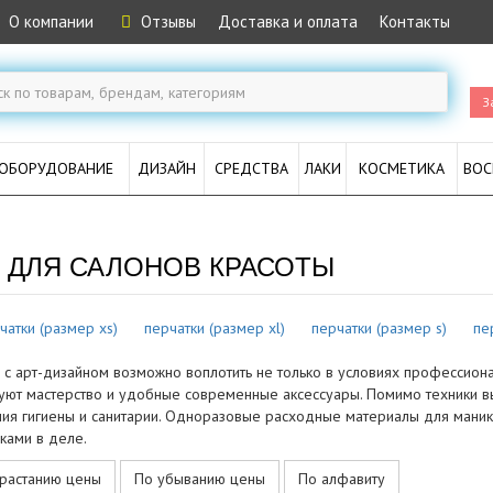
О компании
Отзывы
Доставка и оплата
Контакты
З
ОБОРУДОВАНИЕ
ДИЗАЙН
СРЕДСТВА
ЛАКИ
КОСМЕТИКА
ВОС
 ДЛЯ САЛОНОВ КРАСОТЫ
чатки (размер xs)
перчатки (размер xl)
перчатки (размер s)
пе
с арт-дизайном возможно воплотить не только в условиях профессионал
уют мастерство и удобные современные аксессуары. Помимо техники 
ия гигиены и санитарии. Одноразовые расходные материалы для маник
ками в деле.
растанию цены
По убыванию цены
По алфавиту