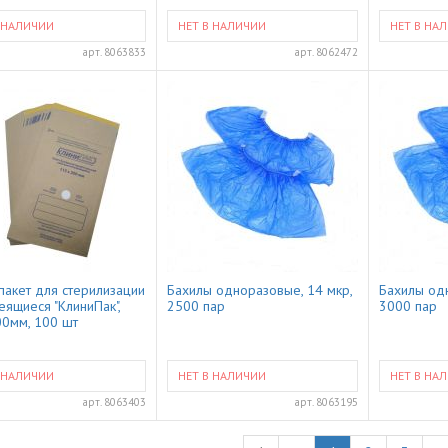
 НАЛИЧИИ
НЕТ В НАЛИЧИИ
НЕТ В НА
арт.
8063833
арт.
8062472
пакет для стерилизации
Бахилы одноразовые, 14 мкр,
Бахилы одн
еящиеся "КлиниПак",
2500 пар
3000 пар
0мм, 100 шт
 НАЛИЧИИ
НЕТ В НАЛИЧИИ
НЕТ В НА
арт.
8063403
арт.
8063195