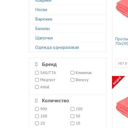
Носки
Варежки
Бахилы
Шапочки
Просты
70x200
Одежда одноразовая
НЕТ В
Бренд
SAGITTA
Клинипак
АКЦИЯ
Медтест
Benovy
Astial
Количество
900
200
100
50
20
10