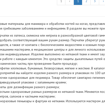
1
‹
1
2
3
›
вые материалы для маникюра и обработки ногтей на ногах, представл
я грибковыми заболеваниями и инфекциями. В разделе вы можете при
рчатки из латекса, силикона или нитрила в разнообразной цветовой гам
добрать соответствующий вашим рукам размер. Перчатки уберегут руки
ществ, а также от контакта с биологическими жидкостями и кожным покр
машними мастерами, в медицинские центры и для личного использован
ски индивидуальные. Изделие выполнено из нетканой ткани и имеет за
и работе с каждым клиентом. Это средство защиты дыхательных путей о
ханических частиц при проведении бьюти-процедур;
лфетки хлопковые, бумажные, безворсовые, мягкие и жесткие. В катал
роприятий вы найдете изделия разного размера в упаковках по 100 шт.
почки одноразовые для педикюра. Товар обеспечит санитарно-гигиенич
дивидуальной упаковке с запаянными краями;
кеты для дезинфекции разного размера;
остыни одноразовые разных размеров из нетканой ткани. Меняются по
нтров, салонов и частными мастерами;
норазовые пеньюары и фартуки из нетканки. Используются мастером дл