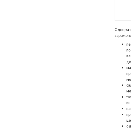
Одноразо
заражени
пе
по
ве
до
ма
пр
ме
са
ме
та
ин
па
пр
це
од