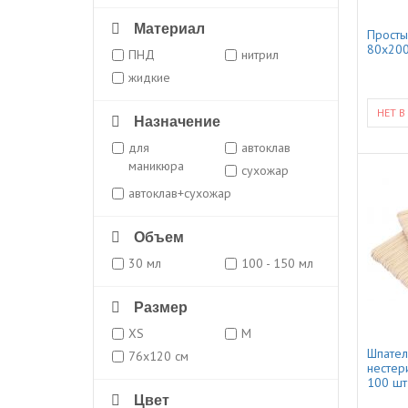
Материал
Просты
80x200
ПНД
нитрил
жидкие
НЕТ В
Назначение
для
автоклав
маникюра
сухожар
автоклав+сухожар
Объем
30 мл
100 - 150 мл
Размер
XS
M
Шпател
76x120 см
нестер
100 шт
Цвет