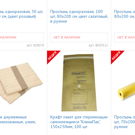
нь одноразовая, 50 шт,
Простынь одноразовая, 100
Простынь о
 см, (цвет розовый)
шт, 80x200 см, цвет салатовый,
80x200 см,
в рулоне
 НАЛИЧИИ
НЕТ В НАЛИЧИИ
НЕТ В НА
арт.
820076
арт.
8063512
АКЦИЯ
АКЦИЯ
и деревянные
Крафт пакет для стерилизации
Простынь 
илизованные, узкие,
самоклеящиеся "КлиниПак",
шт, 70x200
150x250мм, 100 шт
рулоне