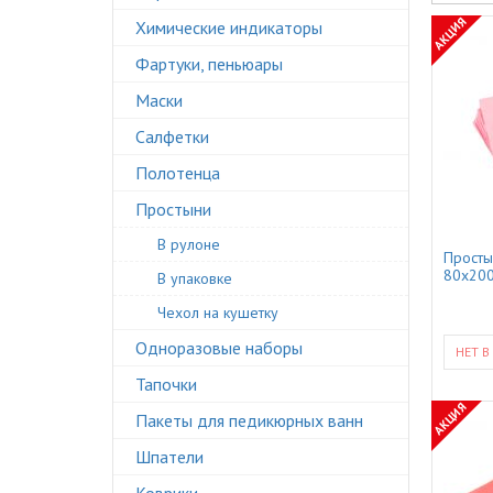
АКЦИЯ
Химические индикаторы
Фартуки, пеньюары
Маски
Салфетки
Полотенца
Простыни
В рулоне
Просты
80x200
В упаковке
Чехол на кушетку
Одноразовые наборы
НЕТ В
Тапочки
АКЦИЯ
Пакеты для педикюрных ванн
Шпатели
Коврики