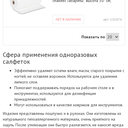
спанлес Габариты: высота 30* см,
диаметр 10* см *размер может
немного менятся, в зависимости от
плотности намотки
НЕТ В НАЛИЧИИ
арт.
101876
Показать по
Сфера применения одноразовых
салфеток
Эффективно удаляют остатки влаги, масла, старого покрытия с
ногтей, не оставляя ворсинок. Используются для удаления
липкого слоя.
Помогают поддерживать порядок на рабочем столе и в
инструментах, используются для дезинфекции
принадлежностей.
Могут использоваться в качестве ковриков для инструментов.
Изделия представлены поштучно и в рулонах. Они изготовлены из
натурального гипоаллергенного материала, очень приятного на
ощупь. После утилизации они быстро разлагаются, не наносят вреда