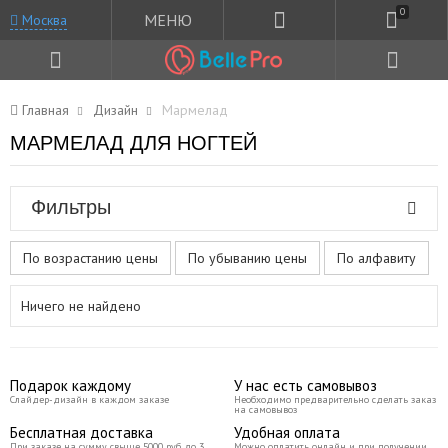
0
МЕНЮ
Москва
Главная
Дизайн
Мармелад
МАРМЕЛАД ДЛЯ НОГТЕЙ
Фильтры
По возрастанию цены
По убыванию цены
По алфавиту
Ничего не найдено
Подарок каждому
У нас есть самовывоз
Слайдер-дизайн в каждом заказе
Необходимо предварительно сделать заказ
на самовывоз
Бесплатная доставка
Удобная оплата
При заказе на сумму свыше 5000 руб до 3
Можно оплатить онлайн и при получении