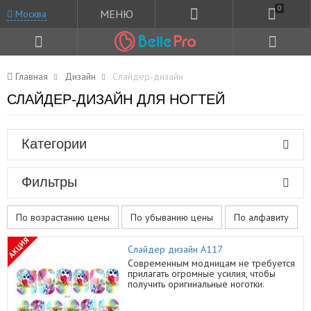
0
МЕНЮ
Москва
Главная
Дизайн
Слайдер-дизайн
СЛАЙДЕР-ДИЗАЙН ДЛЯ НОГТЕЙ
Категории
Фильтры
По возрастанию цены
По убыванию цены
По алфавиту
АКЦИЯ
Слайдер дизайн A117
Современным модницам не требуется
прилагать огромные усилия, чтобы
получить оригинальные ноготки.
Производители постарались на славу и
создали огромный спектр продукции