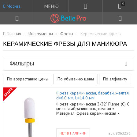
0
МЕНЮ
Москва
Главная
Инструменты
Фрезы
Керамические фрезы
КЕРАМИЧЕСКИЕ ФРЕЗЫ ДЛЯ МАНИКЮРА
Фильтры
По возрастанию цены
По убыванию цены
По алфавиту
АКЦИЯ
Фреза керамическая, барабан, желтая,
d=6.0 мм, L=14.0 мм
Фреза керамическая 3/32" Flame (C) C
мелкая абразивность, желтая •
Материал: фреза керамическая •
Форма: барабан • Нарезка: мелкая
крестообразная • Длина рабочей
части: 14,0 мм • Диаметр рабочей
части: 6,0 мм • Диаметр хвостовика
НЕТ В НАЛИЧИИ
арт.
8063256
стандартизован: 2,29 мм • Упаковка: