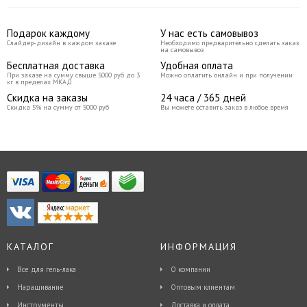
стерилизация. Нельзя подвергать
обработке при высоких
температурных режимах, использовать
Подарок каждому
У нас есть самовывоз
только жидкие средства для
Слайдер-дизайн в каждом заказе
Необходимо предварительно сделать заказ
стерилизации и дезенфекции. ***В
на самовывоз
зависимости от партии цветная риска
Бесплатная доставка
Удобная оплата
может быть на металлическом
При заказе на сумму свыше 5000 руб до 3
Можно оплатить онлайн и при получении
осоновании или цветное
кг в пределах МКАД
пластмассовое кольцо
Скидка на заказы
24 часа / 365 дней
Скидка 5% на сумму от 5000 руб
Вы можете оставить заказ в любое время
КАТАЛОГ
ИНФОРМАЦИЯ
Все для гель-лака
О компании
Наращивание
Оптовым клиентам
Инструменты
Доставка и оплата