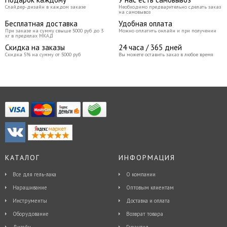
важно для тех, кто не хочет
Слайдер-дизайн в каждом заказе
Необходимо предварительно сделать заказ
перманентное тату; • нанести на свое
на самовывоз
тело Flash Tattoo очень просто даже в
Бесплатная доставка
Удобная оплата
домашних условиях; • они нетоксичны
При заказе на сумму свыше 5000 руб до 3
Можно оплатить онлайн и при получении
- экологичны и безопасны для кожи и
кг в пределах МКАД
здоровья в целом; • татуировки
Скидка на заказы
24 часа / 365 дней
обладают высокой водостойкостью и
Скидка 5% на сумму от 5000 руб
Вы можете оставить заказ в любое время
держатся около недели. Размер
20x14,5 см
КАТАЛОГ
ИНФОРМАЦИЯ
Все для гель-лака
О компании
Наращивание
Оптовым клиентам
Инструменты
Доставка и оплата
Оборудование
Возврат товара