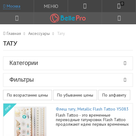
0
МЕНЮ
Москва
Главная
Аксессуары
Тату
ТАТУ
Категории
Фильтры
По возрастанию цены
По убыванию цены
По алфавиту
new
Флеш тату, Metallic Flash Tattoo YS083
Flash Tattoo - это временные
переводные татуировки. Flash Tattoo
продолжают идею первых временных
тату от Chanel и Dior, которые
имитировали кулоны с логотипом