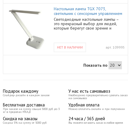
Настольная лампа TGX 7073,
светильник с сенсорным управлением
Светодиодные настольные лампы –
это прекрасный выбор для людей,
которые берегут свое зрение и
экономят электроэнергию. Эти лампы
светят ярко, равномерно, белым
цветом. Стильная настольная лампа
работает на 30 светодиодах.
НЕТ В НАЛИЧИИ
арт.
109995
Управление сенсорное. Светодиодная
настольная лампа, LED лампа, LED
светильник, лампа TGX-7073. Важной
чертой современной настольной
Показать по
лампы является не только яркость а и
равномерность распределения и
температура цвета. Для этих целей
настольные лампы подходят отлично,
они не дают блика, дают белый свет и
способствуют минимальному
Подарок каждому
У нас есть самовывоз
напряжению зрения человека.
Слайдер-дизайн в каждом заказе
Необходимо предварительно сделать заказ
Современный дизайн, стильная, легкая,
на самовывоз
компактно складывается при
Бесплатная доставка
Удобная оплата
необходимости, цвет белый. Питание:
При заказе на сумму свыше 5000 руб до 3
Можно оплатить онлайн и при получении
220 В Мощность: 6 Вт Блок
кг в пределах МКАД
питания выходное напряжение/ток:
Скидка на заказы
24 часа / 365 дней
10В/0,5А Регулируемая яркость: 3
Скидка 5% на сумму от 5000 руб
Вы можете оставить заказ в любое время
степени яркости Сенсорное
управление Цвет свечения: 6000 К