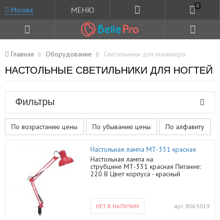
0
МЕНЮ
Москва
Главная
Оборудование
Светильники для маникюра
НАСТОЛЬНЫЕ СВЕТИЛЬНИКИ ДЛЯ НОГТЕЙ
Фильтры
По возрастанию цены
По убыванию цены
По алфавиту
Настольная лампа МТ-331 красная
Настольная лампа на
струбцине МТ-331 красная Питание:
220 В Цвет корпуса - красный
Материал корпуса - металл Цоколь -
Е27 В качестве источника света
используется лампа накаливания
мощностью 60 Вт (не входит в
НЕТ В НАЛИЧИИ
арт.
8063019
комплект). Габариты упаковки: коробка
400х20х90 мм Вес: 850 гр