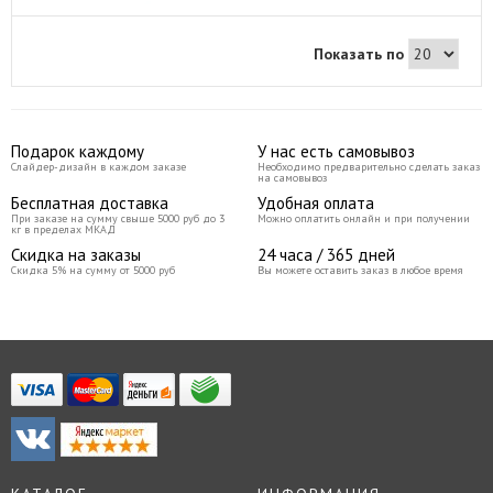
Ethoxylated Trimethylolpropane
Triacrylate, Aliph, Difunctional Acrylate,
Ethyl Phenyl (2, 4, 6-trimethybenzoyl)
Показать по
Phosphinat, Isobornul Acrilat, 2-
Hydroxyethyl Methacrylate,
Polyethylene Terephthalare, 2-Hydroxy-
2-Methylpropiophenone, Diphenyl (2, 4,
6-trimethybenzoyl) phosphinoxid, Silica
Dimethyl Silylate, Acrylates Copolymer,
Подарок каждому
У нас есть самовывоз
BHT, CI.
Слайдер-дизайн в каждом заказе
Необходимо предварительно сделать заказ
на самовывоз
Бесплатная доставка
Удобная оплата
При заказе на сумму свыше 5000 руб до 3
Можно оплатить онлайн и при получении
кг в пределах МКАД
Скидка на заказы
24 часа / 365 дней
Скидка 5% на сумму от 5000 руб
Вы можете оставить заказ в любое время