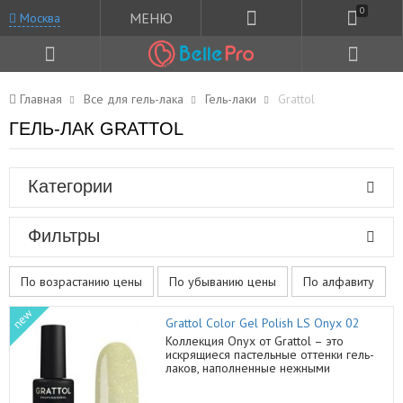
0
МЕНЮ
Москва
Главная
Все для гель-лака
Гель-лаки
Grattol
ГЕЛЬ-ЛАК GRATTOL
Категории
Фильтры
По возрастанию цены
По убыванию цены
По алфавиту
new
Grattol Color Gel Polish LS Onyx 02
Коллекция Onyx от Grattol – это
искрящиеся пастельные оттенки гель-
лаков, наполненные нежными
сверкающими микроблестками.
Кремовая текстура гель-лаков,