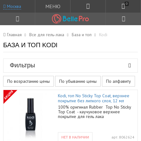
0
МЕНЮ
Москва
Главная
Все для гель-лака
База и топ
Kodi
БАЗА И ТОП KODI
Фильтры
По возрастанию цены
По убыванию цены
По алфавиту
АКЦИЯ
Kodi, топ No Sticky Top Coat, верхнее
покрытие без липкого слоя, 12 мл
100% оригинал Rubber Top No Sticky
Top Coat - каучуковое верхнее
покрытие для гель лака
без липкого слоя. Рекомендованное
время просушивания Rubber Top No
Sticky Top Coat в УФ лампе 36 Вт 3
минуты. Для того, чтобы наращивание
НЕТ В НАЛИЧИИ
арт.
8062624
ногтей было успешным, очень важно