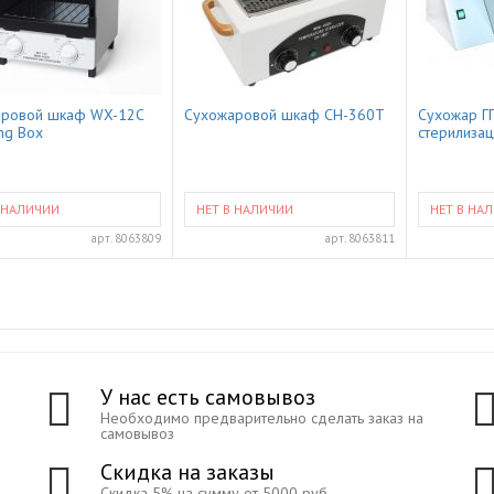
аровой шкаф WX-12C
Сухожаровой шкаф CH-360T
Сухожар Г
ing Box
стерилизац
 НАЛИЧИИ
НЕТ В НАЛИЧИИ
НЕТ В НА
арт.
8063809
арт.
8063811
У нас есть самовывоз
Необходимо предварительно сделать заказ на
самовывоз
Скидка на заказы
Скидка 5% на сумму от 5000 руб