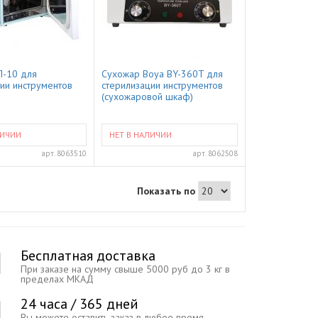
П-10 для
Сухожар Boya BY-360T для
ии инструментов
стерилизации инструментов
(сухожаровой шкаф)
ЛИЧИИ
НЕТ В НАЛИЧИИ
арт.
8063510
арт.
8062508
Показать по
Бесплатная доставка
При заказе на сумму свыше 5000 руб до 3 кг в
пределах МКАД
24 часа / 365 дней
Вы можете оставить заказ в любое время