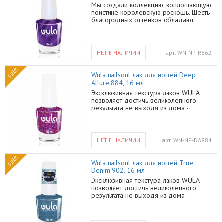
пальцев! Насыщенные тона с
Мы создали коллекцию, воплощающую
золотистыми искрами созданы для
поистине королевскую роскошь. Шесть
того, чтобы притягивать восхищенные
благородных оттенков обладают
взгляды и комплименты! Способ
приятным матовым фишинем и мягким
применения: Равномерно нанести на
сатиновым блеском. Сделайте выбор,
ногти в 2 слоя, дать высохнуть. Объем
достойный светских особ! Способ
16 мл.
применения: Равномерно нанести на
НЕТ В НАЛИЧИИ
арт.
WN-NP-R862
ногти в 2 слоя, дать высохнуть. Объем
16 мл
sale
Wula nailsoul лак для ногтей Deep
Allure 884, 16 мл
Эксклюзивная текстура лаков WULA
позволяет достичь великолепного
результата не выходя из дома -
плотный цвет, легкое нанесение,
быстрое высыхание и отличная
стойкость покрытия покорят Вас!
Декоративные лаки WULA подойдут
НЕТ В НАЛИЧИИ
арт.
WN-NP-DA884
для создания как повседневных,
сдержанных образов, так и ярких
sale
образов «на выход». WULA Nailsoul
Wula nailsoul лак для ногтей True
заботится не только о трендах, но и о
Denim 902, 16 мл
здоровье покупателей и мастеров
Эксклюзивная текстура лаков WULA
маникюра. Наши лаки для ногтей не
позволяет достичь великолепного
содержат формальдегида, толуола,
результата не выходя из дома -
дибутилфосфата, смолы
плотный цвет, легкое нанесение,
формальдегида и камфору -
быстрое высыхание и отличная
являющихся канцерогенами и
стойкость покрытия покорят Вас!
потенциальными аллергенами. Красьте