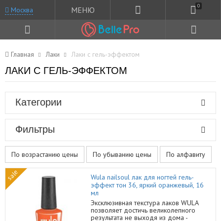
0
МЕНЮ
Москва
Главная
Лаки
Лаки с гель-эффектом
ЛАКИ С ГЕЛЬ-ЭФФЕКТОМ
Категории
Фильтры
По возрастанию цены
По убыванию цены
По алфавиту
sale
Wula nailsoul лак для ногтей гель-
эффект тон 36, яркий оранжевый, 16
мл
Эксклюзивная текстура лаков WULA
позволяет достичь великолепного
результата не выходя из дома -