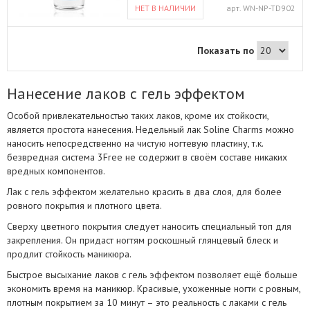
Декоративные лаки WULA подойдут
ногти с удовольствием и без вреда
НЕТ В НАЛИЧИИ
арт.
WN-NP-TD902
для создания как повседневных,
для здоровья! Чувственные оттенки c
сдержанных образов, так и ярких
волнующими переливами тончайшей
образов «на выход». WULA Nailsoul
слюды Deep Allure очаруют каждую
заботится не только о трендах, но и о
модницу. Лаки для ногтей обладают
Показать по
здоровье покупателей и мастеров
полупрозрачным, "леденцовым"
маникюра. Наши лаки для ногтей не
финишем. Способ применения:
содержат формальдегида, толуола,
Равномерно нанести на ногти в 2 слоя,
дибутилфосфата, смолы
дать высохнуть. Объем 16 мл.
Нанесение лаков с гель эффектом
формальдегида и камфору -
являющихся канцерогенами и
Особой привлекательностью таких лаков, кроме их стойкости,
потенциальными аллергенами. Красьте
ногти с удовольствием и без вреда
является простота нанесения. Недельный лак Soline Charms можно
для здоровья! Мы взглянули по-
наносить непосредственно на чистую ногтевую пластину, т.к.
новому на привычные вещи. Джинсы…
безвредная система 3Free не содержит в своём составе никаких
предлагаем надеть их на ногти!
Коллекция True Denim имитирует
вредных компонентов.
самые популярные джинсовые
оттенки. Вы точно подберете
Лак с гель эффектом желательно красить в два слоя, для более
идеальную пару к своим любимым
ровного покрытия и плотного цвета.
джинсам из шести тонов с деликатным
шиммерным сиянием. Достаточно
Сверху цветного покрытия следует наносить специальный топ для
лишь нанести лак на ногти, и Вы -
закрепления. Он придаст ногтям роскошный глянцевый блеск и
обладательница модного denim-
маникюра! Легко рапределяются, по
продлит стойкость маникюра.
консистенции не густые, покрывают
всю ногтевую пластину в 2 слоя.
Быстрое высыхание лаков с гель эффектом позволяет ещё больше
экономить время на маникюр. Красивые, ухоженные ногти с ровным,
плотным покрытием за 10 минут – это реальность с лаками с гель