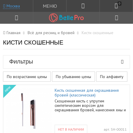
0
МЕНЮ
Москва
Главная
Всё для ресниц и бровей
Кисти скошенные
КИСТИ СКОШЕННЫЕ
Фильтры
По возрастанию цены
По убыванию цены
По алфавиту
new
Кисть скошенная для окрашивания
бровей (классическая)
Скошенная кисть с упругим
синтетическим ворсом для
окрашивания бровей, нанесения хны и
красителя, макияжа бровей с
отрисовкой волосинок. Ручка
выполнена из дерева. Форма с
диагональным контуром ворса
НЕТ В НАЛИЧИИ
арт.
SH-00011
является удобной для работы с