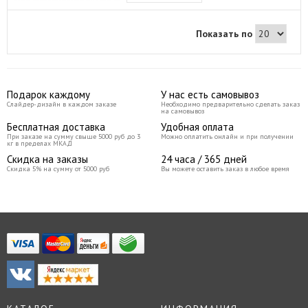
бровями. При работе с хной обычно
производится окрашивание волосков
и кожи, такой кистью удобнее
Показать по
прорисовывать четкую форму бровей,
учитывая запланированную
пигментацию кожи. В процессе
очищения кисти после использования
стараться, чтобы вода не попадала в
зону соединения деревянной ручки с
Подарок каждому
У нас есть самовывоз
металлической обоймой!
Слайдер-дизайн в каждом заказе
Необходимо предварительно сделать заказ
на самовывоз
Бесплатная доставка
Удобная оплата
При заказе на сумму свыше 5000 руб до 3
Можно оплатить онлайн и при получении
кг в пределах МКАД
Скидка на заказы
24 часа / 365 дней
Скидка 5% на сумму от 5000 руб
Вы можете оставить заказ в любое время