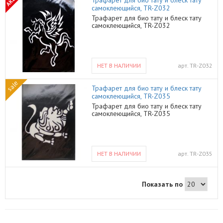
Трафарет для био тату и блеск тату
самоклеющийся, TR-Z032
Трафарет для био тату и блеск тату
самоклеющийся, TR-Z032
НЕТ В НАЛИЧИИ
арт.
TR-Z032
sale
Трафарет для био тату и блеск тату
самоклеющийся, TR-Z035
Трафарет для био тату и блеск тату
самоклеющийся, TR-Z035
НЕТ В НАЛИЧИИ
арт.
TR-Z035
Показать по