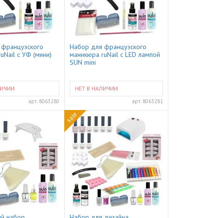
 французского
Набор для французского
uNail с УФ (мини)
маникюра ruNail с LED лампой
SUN mini
ЛИЧИИ
НЕТ В НАЛИЧИИ
арт.
8063280
арт.
8063281
sale
ый набор
Набор для дизайна