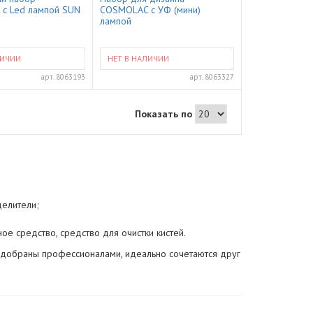
с Led лампой SUN
COSMOLAC с УФ (мини)
лампой
ЛИЧИИ
НЕТ В НАЛИЧИИ
арт.
8063193
арт.
8063327
Показать по
делители;
ое средство, средство для очистки кистей.
одобраны профессионалами, идеально сочетаются друг