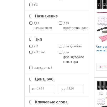
УФ
Назначение
для
для
начинающих
профессионалов
Тип
УФ
для дизайна
Станда
лампы
УФ+Led
для
французского
маникюра
НЕТ В
стандартный
Цена, руб.
от
до
Ключевые слова