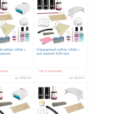
й набор ruNail с
Стандартный набор ruNail с
лампой
Led лампой SUN mini
ЛИЧИИ
НЕТ В НАЛИЧИИ
арт.
8063270
арт.
8063271