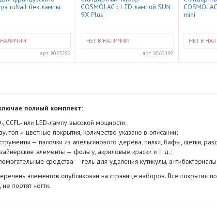
ра ruNail без лампы
COSMOLAC с LED лампой SUN
COSMOLAC 
9X Plus
mini
 НАЛИЧИИ
НЕТ В НАЛИЧИИ
НЕТ В НА
арт.
8063282
арт.
8063192
ключае полный комплект:
-, CCFL- или LED-лампу высокой мощности;
зу, топ и цветные покрытия, количество указано в описании;
струменты — палочки из апельсинового дерева, пилки, бафы, щетки, раз
зайнерские элементы — фольгу, акриловые краски и т. д.;
помогательные средства — гель для удаления кутикулы, антибактериальн
еречень элементов опубликован на странице наборов. Все покрытия п
 не портят ногти.