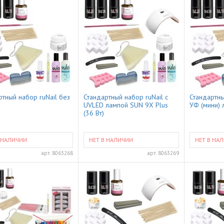
ртный набор ruNail без
Стандартный набор ruNail с
Стандартны
UVLED лампой SUN 9X Plus
УФ (мини) 
(36 Вт)
 НАЛИЧИИ
НЕТ В НАЛИЧИИ
НЕТ В НА
арт.
8063268
арт.
8063269