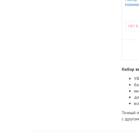
маникю
НЕТ В
Набор в
УФ
ба
ин
ди
вс
Точный п
с другом,