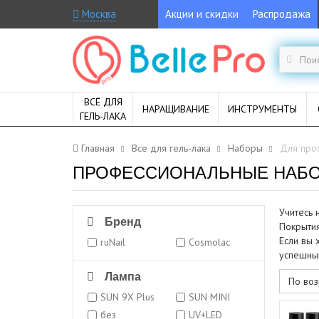
Москва
Акции и скидки
Распродажа
ВСЁ ДЛЯ
НАРАЩИВАНИЕ
ИНСТРУМЕНТЫ
ГЕЛЬ-ЛАКА
Главная
Все для гель-лака
Наборы
Для про
ПРОФЕССИОНАЛЬНЫЕ НАБОР
Учитесь 
Бренд
Покрытия
Если вы 
ruNail
Cosmolac
успешный
Лампа
По воз
SUN 9X Plus
SUN MINI
без
UV+LED