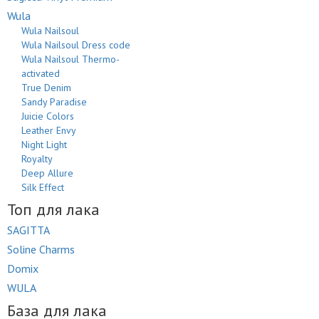
Wula
Wula Nailsoul
Wula Nailsoul Dress code
Wula Nailsoul Thermo-
activated
True Denim
Sandy Paradise
Juicie Colors
Leather Envy
Night Light
Royalty
Deep Allure
Silk Effect
Топ для лака
SAGITTA
Soline Charms
Domix
WULA
База для лака