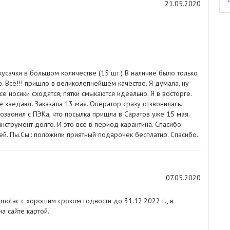
21.05.2020
кусачки в большом количестве (15 шт.) В наличие было только
аю. Всё!!! пришло в великолепнейшем качестве. Я думала, ну
е носики сходятся, пятки смыкаются идеально. Я в восторге.
е заедают. Заказала 13 мая. Оператор сразу отзвонилась.
озвонил с ПЭКа, что посылка пришла в Саратов уже 15 мая.
нструмент долго. И это всё в период карантина. Спасибо
й. Пы.Сы.: положили приятный подарочек бесплатно. Спасибо.
07.05.2020
smolac с хорошим сроком годности до 31.12.2022 г., в
а сайте картой.