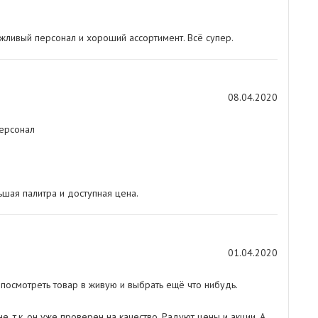
ежливый персонал и хороший ассортимент. Всё супер.
08.04.2020
персонал
шая палитра и доступная цена.
01.04.2020
 посмотреть товар в живую и выбрать ещё что нибудь.
, т.к. он уже проверен на качество. Радуют цены и акции. А