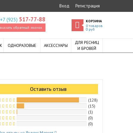
Вход
Регистрация
517-77-88
+7 (925)
КОРЗИНА
0
товаров
аказать обратный звонок
руб
0
ДЛЯ РЕСНИЦ
К
ОДНОРАЗОВЫЕ
АКСЕССУАРЫ
И БРОВЕЙ
Оставить отзыв
(128)
(15)
(1)
(0)
(0)
Все отзывы на Яндекс.Маркет