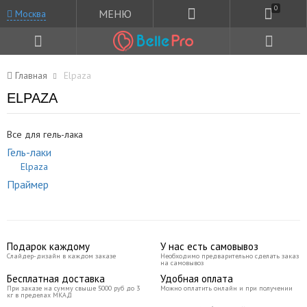
0
МЕНЮ
Москва
Главная
Elpaza
ELPAZA
Все для гель-лака
Гель-лаки
Elpaza
Праймер
Подарок каждому
У нас есть самовывоз
Слайдер-дизайн в каждом заказе
Необходимо предварительно сделать заказ
на самовывоз
Бесплатная доставка
Удобная оплата
При заказе на сумму свыше 5000 руб до 3
Можно оплатить онлайн и при получении
кг в пределах МКАД