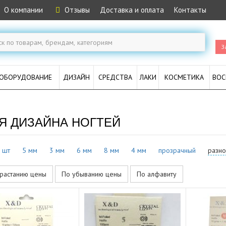
О компании
Отзывы
Доставка и оплата
Контакты
З
ОБОРУДОВАНИЕ
ДИЗАЙН
СРЕДСТВА
ЛАКИ
КОСМЕТИКА
ВОС
Я ДИЗАЙНА НОГТЕЙ
 шт
5 мм
3 мм
6 мм
8 мм
4 мм
прозрачный
разн
растанию цены
По убыванию цены
По алфавиту