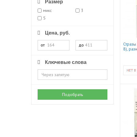
Размер
микс
3
5
Цена, руб.
Стразы
от
до
8), ра
Ключевые слова
НЕТ В
Подобрать