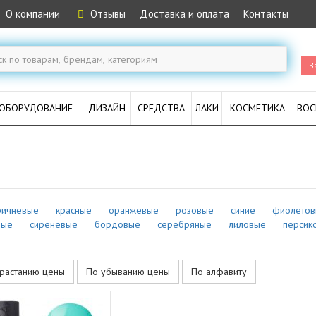
О компании
Отзывы
Доставка и оплата
Контакты
З
ОБОРУДОВАНИЕ
ДИЗАЙН
СРЕДСТВА
ЛАКИ
КОСМЕТИКА
ВОС
ричневые
красные
оранжевые
розовые
синие
фиолето
вые
сиреневые
бордовые
серебряные
лиловые
персик
растанию цены
По убыванию цены
По алфавиту