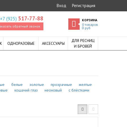
Вход
Регистрация
517-77-88
+7 (925)
КОРЗИНА
0
товаров
аказать обратный звонок
руб
0
ДЛЯ РЕСНИЦ
К
ОДНОРАЗОВЫЕ
АКСЕССУАРЫ
И БРОВЕЙ
вые
белые
золотые
прозрачные
желтые
овые
кошачий глаз
неоновый
с блёстками