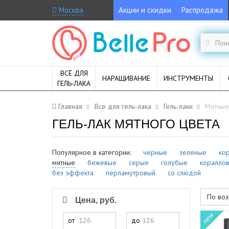
Москва
Акции и скидки
Распродажа
ВСЁ ДЛЯ
НАРАЩИВАНИЕ
ИНСТРУМЕНТЫ
ГЕЛЬ-ЛАКА
Главная
Все для гель-лака
Гель-лаки
Мятные
ГЕЛЬ-ЛАК МЯТНОГО ЦВЕТА
Популярное в категории:
черные
зеленые
ко
мятные
бежевые
серые
голубые
коралло
без эффекта
перламутровый
со слюдой
По воз
Цена, руб.
new
от
до