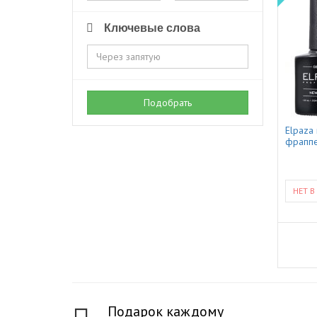
Ключевые слова
Подобрать
Elpaza
фраппе
НЕТ В
Подарок каждому