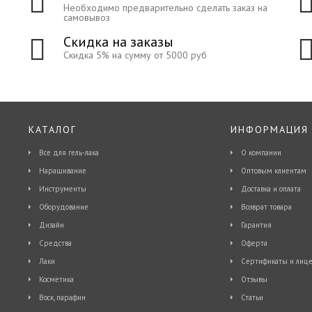
Необходимо предварительно сделать заказ на
самовывоз
Скидка на заказы
Скидка 5% на сумму от 5000 руб
КАТАЛОГ
ИНФОРМАЦИЯ
Все для гель-лака
О компании
Наращивание
Оптовым клиентам
Инструменты
Доставка и оплата
Оборудование
Возврат товара
Дизайн
Гарантия
Средства
Оферта
Лаки
Сертификаты и лице
Косметика
Отзывы
Воск, парафин
Статьи