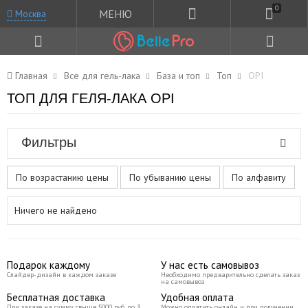
0
МЕНЮ
Москва
Главная
Все для гель-лака
База и топ
Топ
OPI
ТОП ДЛЯ ГЕЛЯ-ЛАКА OPI
Фильтры
По возрастанию цены
По убыванию цены
По алфавиту
Ничего не найдено
Подарок каждому
У нас есть самовывоз
Слайдер-дизайн в каждом заказе
Необходимо предварительно сделать заказ
на самовывоз
Бесплатная доставка
Удобная оплата
При заказе на сумму свыше 5000 руб до 3
Можно оплатить онлайн и при получении