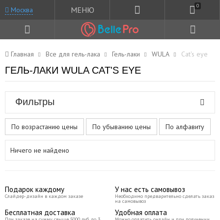
0
МЕНЮ
Москва
Главная
Все для гель-лака
Гель-лаки
WULA
Cat's eye
ГЕЛЬ-ЛАКИ WULA CAT'S EYE
Фильтры
По возрастанию цены
По убыванию цены
По алфавиту
Ничего не найдено
Подарок каждому
У нас есть самовывоз
Слайдер-дизайн в каждом заказе
Необходимо предварительно сделать заказ
на самовывоз
Бесплатная доставка
Удобная оплата
При заказе на сумму свыше 5000 руб до 3
Можно оплатить онлайн и при получении