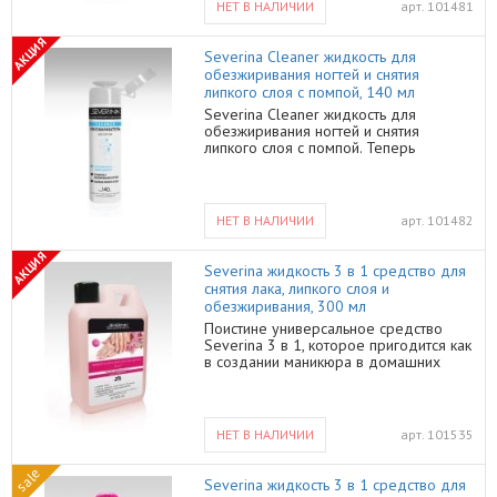
НЕТ В НАЛИЧИИ
арт.
101481
АКЦИЯ
Severina Cleaner жидкость для
обезжиривания ногтей и снятия
липкого слоя с помпой, 140 мл
Severina Cleaner жидкость для
обезжиривания ногтей и снятия
липкого слоя с помпой. Теперь
обезжирить ногти и подготовить их к
маникюру стало еще проще!
Процедура проводится гораздо
быстрее благодаря удобному
НЕТ В НАЛИЧИИ
арт.
101482
дозатору с помпой, которая не
допускает проливания средства и
АКЦИЯ
выдает его нужными порциями.
Severina жидкость 3 в 1 средство для
Эргономичная форма позволяет
снятия лака, липкого слоя и
флакону устойчиво стоять на
обезжиривания, 300 мл
маникюрном столике, не падать во
Поистине универсальное средство
время использования, и его можно не
Severina 3 в 1, которое пригодится как
придерживать руками во время
в создании маникюра в домашних
нажатия на помпу. Благодаря
условиях, так и для салонного
способности тщательно обезжиривать
маникюра. Жидкость обладает тремя
и дегидратировать ногти, дизайн
свойствами: • обезжиривание
держится гораздо дольше без сколов,
поверхности, для лучшего сцепления
а гелевая основа лучше скрепляется с
НЕТ В НАЛИЧИИ
арт.
101535
покрытия с ногтевой пластиной и
поверхностью ногтя.
предотвращения преждевременного
sale
отслаивания лаков и гель-лаков • в
Severina жидкость 3 в 1 средство для
качестве средства для снятия лака на