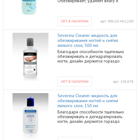
Обезжиривает, удаляет влагу и
снимает липкий слой. Улучшает
сцепление покрытия с ногтями,
повышает его стойкость и придаёт
цветному покрытию красивый
НЕТ В НАЛИЧИИ
арт.
WN-LD-NCL100
глянцевый блеск. Способ применения:
Для обезжиривания ногтевой
пластины: нанесите средство на ватный
Severina Cleaner жидкость для
диск и аккуратно обработайте
обезжиривания ногтей и снятия
поверхность ногтевой пластины.
липкого слоя, 500 мл
Средство для снятия липкого слоя:
Благодаря способности тщательно
возьмите ватный диск, нанесите на
обезжиривать и дегидратировать
него средство и аккуратно протрите
ногти, дизайн держится гораздо
им каждый ноготок. Объем 100 мл.
дольше без сколов, а гелевая основа
лучше скрепляется с поверхностью
ногтя. Объём 500 мл
НЕТ В НАЛИЧИИ
арт.
101478
Severina Cleaner жидкость для
обезжиривания ногтей и снятия
липкого слоя, 150 мл
Благодаря способности тщательно
обезжиривать и дегидратировать
ногти, дизайн держится гораздо
дольше без сколов, а гелевая основа
лучше скрепляется с поверхностью
ногтя. Объём 150 мл