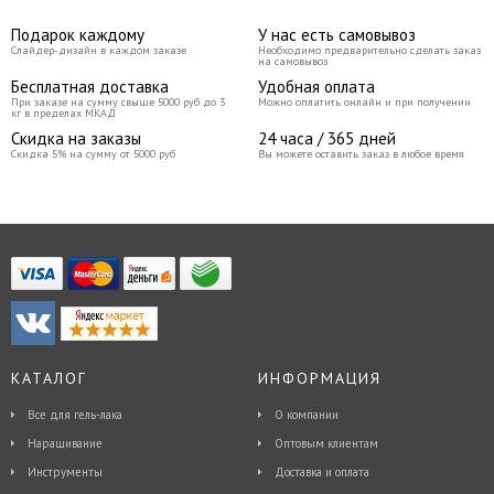
лака и создать стойкое покрытие, но и
ухаживает за ногтями, не пересушивая
Подарок каждому
У нас есть самовывоз
их, а большой объем отлично
Слайдер-дизайн в каждом заказе
Необходимо предварительно сделать заказ
подойдет для использования в салоне.
на самовывоз
Бесплатная доставка
Удобная оплата
При заказе на сумму свыше 5000 руб до 3
Можно оплатить онлайн и при получении
кг в пределах МКАД
Скидка на заказы
24 часа / 365 дней
Скидка 5% на сумму от 5000 руб
Вы можете оставить заказ в любое время
КАТАЛОГ
ИНФОРМАЦИЯ
Все для гель-лака
О компании
Наращивание
Оптовым клиентам
Инструменты
Доставка и оплата