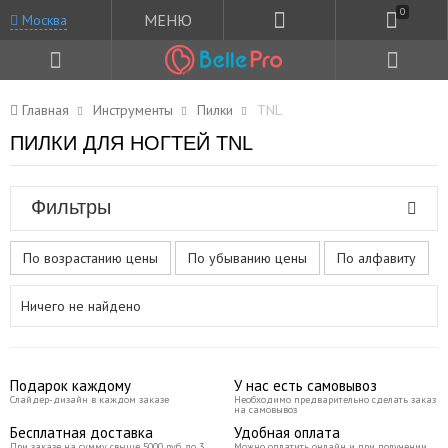
0
МЕНЮ
Москва
Главная
Инструменты
Пилки
TNL
ПИЛКИ ДЛЯ НОГТЕЙ TNL
Фильтры
По возрастанию цены
По убыванию цены
По алфавиту
Ничего не найдено
Подарок каждому
У нас есть самовывоз
Слайдер-дизайн в каждом заказе
Необходимо предварительно сделать заказ
на самовывоз
Бесплатная доставка
Удобная оплата
При заказе на сумму свыше 5000 руб до 3
Можно оплатить онлайн и при получении