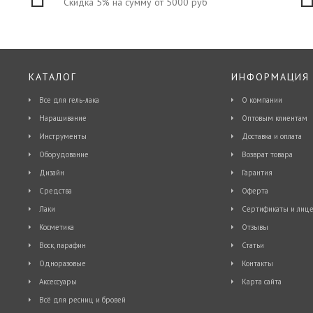
Скидка 5% на сумму от 5000 руб
КАТАЛОГ
ИНФОРМАЦИЯ
Все для гель-лака
О компании
Наращивание
Оптовым клиентам
Инструменты
Доставка и оплата
Оборудование
Возврат товара
Дизайн
Гарантия
Средства
Оферта
Лаки
Сертификаты и лице
Косметика
Отзывы
Воск, парафин
Статьи
Одноразовые
Контакты
Аксессуары
Карта сайта
Всё для ресниц и бровей