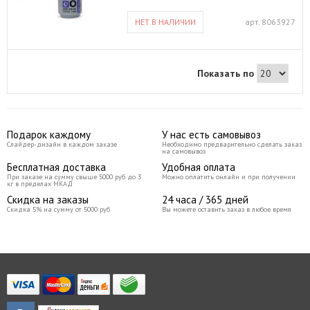
время на снятие старого покрытия
почти в 2 раза! Имеет средне-густую
НЕТ В НАЛИЧИИ
арт.
8063927
консистенция, благодаря которой гель
не затекает на боковые валики,
кутикулу и кожу вокруг ногтя.
Подходит как для профессионального,
так и для домашнего использования.
Показать по
Не требует дополнительных
материалов для снятия покрытия:
ватные диски, фольгу, колпачки. –
Быстро: за 5-10 минут растворяет гель
–лак soak off formula; – Безопасно: не
разрушает структуру ногтя; –
Подарок каждому
У нас есть самовывоз
Экономично: достаточно небольшого
Слайдер-дизайн в каждом заказе
Необходимо предварительно сделать заказ
количества средства, чтобы размягчить
на самовывоз
и удалить гель-лак Способ
Бесплатная доставка
Удобная оплата
применения: • Зашлифуйте
При заказе на сумму свыше 5000 руб до 3
Можно оплатить онлайн и при получении
поверхность • Нанесите в один слой
кг в пределах МКАД
гель-ремувер • Подождите несколько
Скидка на заказы
24 часа / 365 дней
минут • Снимите растворившийся гель-
Скидка 5% на сумму от 5000 руб
Вы можете оставить заказ в любое время
лак апельсиновой палочкой или
пушером Внимание: Избегайте
попадания средства на кожу!