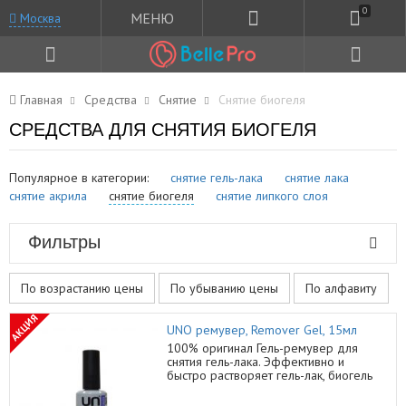
0
МЕНЮ
Москва
Главная
Средства
Снятие
Снятие биогеля
СРЕДСТВА ДЛЯ СНЯТИЯ БИОГЕЛЯ
Популярное в категории:
снятие гель-лака
снятие лака
снятие акрила
снятие биогеля
снятие липкого слоя
Фильтры
По возрастанию цены
По убыванию цены
По алфавиту
АКЦИЯ
UNO ремувер, Remover Gel, 15мл
100% оригинал Гель-ремувер для
снятия гель-лака. Эффективно и
быстро растворяет гель-лак, биогель
не повреждая структуру ногтевой
пластины. Средство сокращает ваше