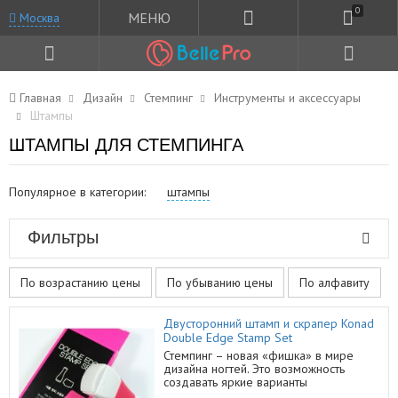
0
МЕНЮ
Москва
Главная
Дизайн
Стемпинг
Инструменты и аксессуары
Штампы
ШТАМПЫ ДЛЯ СТЕМПИНГА
Популярное в категории:
штампы
Фильтры
По возрастанию цены
По убыванию цены
По алфавиту
Двусторонний штамп и скрапер Konad
Double Edge Stamp Set
Стемпинг – новая «фишка» в мире
дизайна ногтей. Это возможность
создавать яркие варианты
оформления за счет нанесения