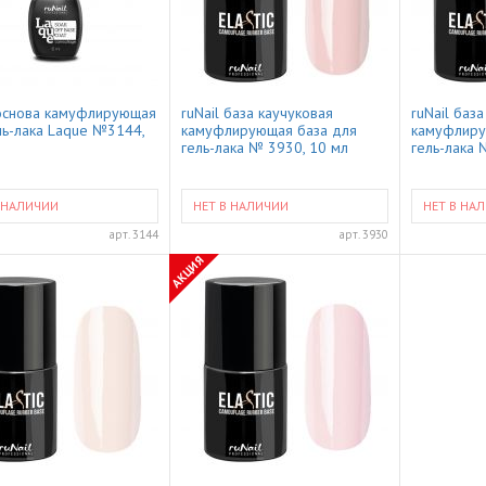
 основа камуфлирующая
ruNail база каучуковая
ruNail баз
ль-лака Laque №3144,
камуфлирующая база для
камуфлиру
гель-лака № 3930, 10 мл
гель-лака 
 НАЛИЧИИ
НЕТ В НАЛИЧИИ
НЕТ В НА
арт.
3144
арт.
3930
АКЦИЯ