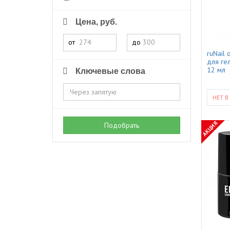
Цена, руб.
от
до
ruNail
для ге
12 мл
Ключевые слова
НЕТ В
АКЦИЯ
Подобрать