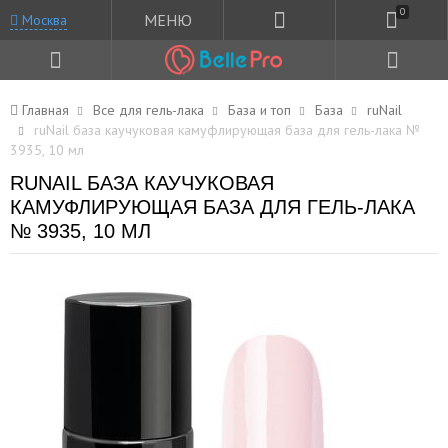
0
МЕНЮ
Москва
Главная
Все для гель-лака
База и топ
База
ruNail
ruNail база каучуковая камуфлирующая база для гель-лака №
3935, 10 мл
RUNAIL БАЗА КАУЧУКОВАЯ
КАМУФЛИРУЮЩАЯ БАЗА ДЛЯ ГЕЛЬ-ЛАКА
№ 3935, 10 МЛ