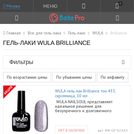
0
МЕНЮ
Москва
Главная
Все для гель-лака
Гель-лаки
WULA
Brilliance
ГЕЛЬ-ЛАКИ WULA BRILLIANCE
Фильтры
По возрастанию цены
По убыванию цены
По алфавиту
АКЦИЯ
WULA гель-лак Brilliance тон 433,
скромница, 10 мл
WULA NAILSOUL представляет
идеальное решение для
безупречного и долговечного
маникюра – коллекцию гель лаков на
основе трехфазной технологии. Гель
лаки WULA – это широкая палитра,
плотные оттенки, поразительный
НЕТ В НАЛИЧИИ
арт.
WN-GP-GC433
глянец, удобная консистенция и