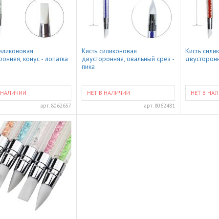
силиконовая
Кисть силиконовая
Кисть сили
онняя, конус - лопатка
двусторонняя, овальный срез -
двусторонн
пика
 НАЛИЧИИ
НЕТ В НАЛИЧИИ
НЕТ В НА
арт.
8062657
арт.
8062481