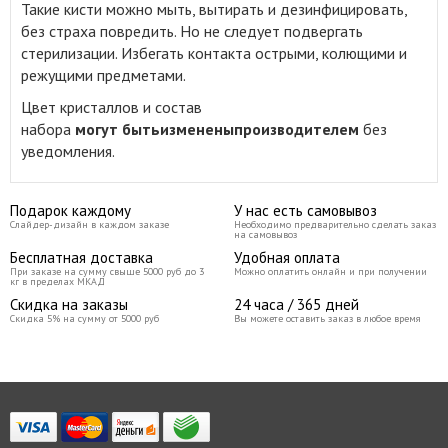
Такие кисти можно мыть, вытирать и дезинфицировать,
без страха повредить. Но не следует подвергать
стерилизации. Избегать контакта острыми, колющими и
режущими предметами.
Цвет кристаллов и состав
набора
могут
быть
изменены
производителем
без
уведомления
.
Подарок каждому
У нас есть самовывоз
Слайдер-дизайн в каждом заказе
Необходимо предварительно сделать заказ
на самовывоз
Бесплатная доставка
Удобная оплата
При заказе на сумму свыше 5000 руб до 3
Можно оплатить онлайн и при получении
кг в пределах МКАД
Скидка на заказы
24 часа / 365 дней
Скидка 5% на сумму от 5000 руб
Вы можете оставить заказ в любое время