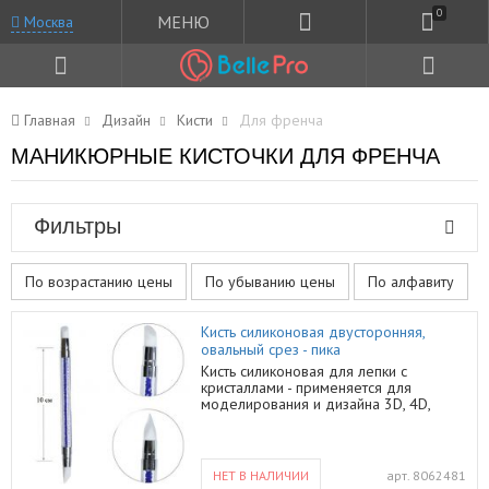
0
МЕНЮ
Москва
Главная
Дизайн
Кисти
Для френча
МАНИКЮРНЫЕ КИСТОЧКИ ДЛЯ ФРЕНЧА
Фильтры
По возрастанию цены
По убыванию цены
По алфавиту
Кисть силиконовая двусторонняя,
овальный срез - пика
Кисть силиконовая для лепки с
кристаллами - применяется для
моделирования и дизайна 3D, 4D,
гелем-пластилином, гелями и акрилом.
С их помощью можно создавать как
небольшие элементы, так и целые
композиции. А так же они просто
НЕТ В НАЛИЧИИ
арт.
8062481
необходимы для втирки.