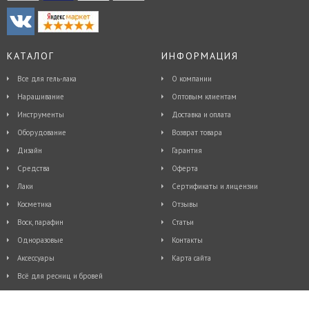
масел, слабых растворов кислот и
щелочей. Такие кисти можно мыть,
вытирать и дезинфицировать, без
страха повредить. Но не следует
подвергать стерилизации. Избегать
КАТАЛОГ
контакта острыми, колющими и
ИНФОРМАЦИЯ
режущими предметами. Цвет
кристаллов и состав
Все для гель-лака
О компании
набора могут бытьизмененыпроизводител
уведомления.
Наращивание
Оптовым клиентам
Инструменты
Доставка и оплата
Оборудование
Возврат товара
Дизайн
Гарантия
Средства
Оферта
Лаки
Сертификаты и лицензии
Косметика
Отзывы
Воск, парафин
Статьи
Одноразовые
Контакты
Аксессуары
Карта сайта
Всё для ресниц и бровей
© 2015 - 2026, Интернет-магазин косметики и товаров для ногтевого дизайна