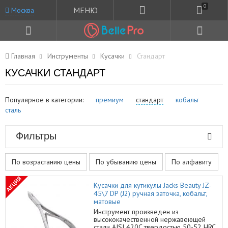
0
МЕНЮ
Москва
Главная
Инструменты
Кусачки
Стандарт
КУСАЧКИ СТАНДАРТ
Популярное в категории:
премиум
стандарт
кобальт
сталь
Фильтры
По возрастанию цены
По убыванию цены
По алфавиту
АКЦИЯ
Кусачки для кутикулы Jacks Beauty JZ-
45\7 DP (J2) ручная заточка, кобальт,
матовые
Инструмент произведен из
высококачественной нержавеющей
стали AISI 420C твердостью 50-52 HRC.