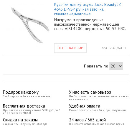
Назначение: для кутикулы Материал
Кусачки для кутикулы Jacks Beauty JZ-
инструментов: нержавеющая сталь
45\6 DP/SP ручная заточка,
Длина рабочей части: 6 мм Длина
глянцевые/матовые
издения: 10 см Заточка: ручная
Инструмент произведен из
Покрытие: глянцевое Пружинящий
высококачественной нержавеющей
элемент: двух рычажная система
стали AISI 420C твердостью 50-52 HRC.
Упаковка: блистер Серия: Classic
Благодаря индивидуальной ручной
Стерилизация: • использовать
заточке инструмент приобретает
химические средства pH > 7 • не
точный ход, равномерное схождение
нагревать свыше 300 С Ваш
рабочих поверхностей. Кусачки
инструмент для идеального маникюра.
НЕТ В НАЛИЧИИ
арт.
JZ-45/6/HD
рекомендованы для
профессионального использования.
Назначение: для кутикулы Материал
инструментов: нержавеющая сталь
Показать по
Длина рабочей части: 6 мм Длина
издения: 10,5 см Заточка: ручная
Покрытие: глянцевое или матовое
Пружинящий элемент: двух рычажная
система Упаковка: блистер
Серия: Classic Стерилизация: •
Подарок каждому
У нас есть самовывоз
использовать химические средства
Слайдер-дизайн в каждом заказе
Необходимо предварительно сделать заказ
pH > 7 • не нагревать свыше 300 С
на самовывоз
Ваш инструмент для идеального
Бесплатная доставка
Удобная оплата
маникюра.
При заказе на сумму свыше 5000 руб до 3
Можно оплатить онлайн и при получении
кг в пределах МКАД
Скидка на заказы
24 часа / 365 дней
Скидка 5% на сумму от 5000 руб
Вы можете оставить заказ в любое время