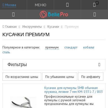
0
МЕНЮ
Москва
Главная
Инструменты
Кусачки
Премиум
КУСАЧКИ ПРЕМИУМ
Популярное в категории:
премиум
стандарт
кобальт
сталь
Фильтры
По возрастанию цены
По убыванию цены
По алфавиту
Кусачки для кутикулы SMB обычная
пружина, лезвие 7 мм КМ-1531-7 / B03
Профессиональные кусачки для
кутикулы с ручной заточкой
предназначены для кутикулы: вы
можете обрабатывать ими кутикулу на