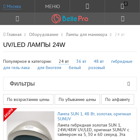
0
МЕНЮ
Москва
Главная
Оборудование
Лампы для маникюра
24 вт
UV/LED ЛАМПЫ 24W
Популярное в категории:
24 вт
36 вт
48 вт
гибридные
для гель-лака
для биогеля
белый
розовый
Фильтры
По возрастанию цены
По убыванию цены
По алфавиту
АКЦИЯ
Лампа SUN 1, 48 Вт, золотая, оригинал
SUNUV
Лампа гибридная золотая SUN 1,
24W/48W UV/LED, оригинал SUNUV с
таймером на 5, 30 и 60 секунд. Эта
лампа нового поколения изготовлена