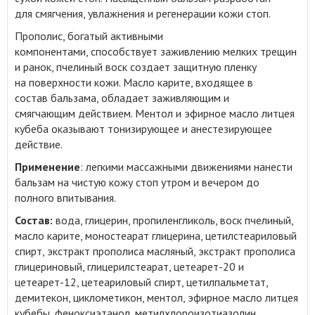
для смягчения, увлажнения и регенерации кожи стоп.
Прополис, богатый активными
компонентами, способствует заживлению мелких трещин
и ранок, пчелиный воск создает защитную пленку
на поверхности кожи. Масло карите, входящее в
состав бальзама, обладает заживляющим и
смягчающим действием. Ментол и эфирное масло литцея
кубеба оказывают тонизирующее и анестезирующее
действие.
Применение
: легкими массажными движениями нанести
бальзам на чистую кожу стоп утром и вечером до
полного впитывания.
Состав:
вода, глицерин, пропиленгликоль, воск пчелиный,
масло карите, моностеарат глицерина, цетилстеариловый
спирт, экстракт прополиса масляный, экстракт прополиса
глицериновый, глицерилстеарат, цетеарет-20 и
цетеарет-12, цетеариловый спирт, цетилпальметат,
демитекон, циклометикон, ментол, эфирное масло литцея
кубебы, феноксиэтанол, метилхлороизотиазолин,