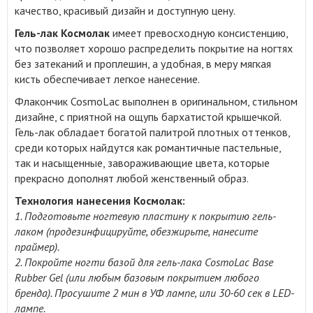
качество, красивый дизайн и доступную цену
.
Гель-лак Космолак
имеет превосходную консистенцию,
что позволяет хорошо распределить покрытие на ногтях
без затеканий и проплешин, а удобная, в меру мягкая
кисть обеспечивает легкое нанесение.
Флакончик CosmoLac выполнен в оригинальном, стильном
дизайне, с приятной на ощупь бархатистой крышечкой.
Гель-лак обладает богатой палитрой плотных оттенков,
среди которых найдутся как романтичные пастельные,
так и насыщенные, завораживающие цвета, которые
прекрасно дополнят любой женственный образ.
Технология нанесения Космолак:
1. Подготовьте ногтевую пластину к покрытию гель-
лаком (продезинфицируйте, обезжирьте, нанесите
праймер).
2. Покройте ногти базой для гель-лака CosmoLac Base
Rubber Gel (или любым базовым покрытием любого
бренда). Просушите 2 мин в УФ лампе, или 30-60 сек в LED-
лампе.