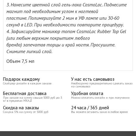
3. Нанесите цветной слой гель-лака CosmoLac. Поднесите
магнит под необходимым углом к ногтевой
пластине. Полимеризуйте 2 мин в УФ лампе или 30-60
секунд в LED. При необходимости повторите процедуру.
4. Зафиксируйте маникюр топом CosmoLac Rubber Top Gel
(или любым верхним покрытием любого
бренда) запечатав торцы и край ногтя. Просушите.
Снимите липкий слой.
Объем 7,5 мл
Подарок каждому
У нас есть самовывоз
Слайдер-дизайн в каждом заказе
Необходимо предварительно сделать заказ
на самовывоз
Бесплатная доставка
Удобная оплата
При заказе на сумму свыше 5000 руб до 3
Можно оплатить онлайн и при получении
кг в пределах МКАД
Скидка на заказы
24 часа / 365 дней
Скидка 5% на сумму от 5000 руб
Вы можете оставить заказ в любое время