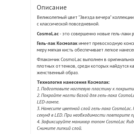
Описание
Великолепный цвет "
Звезда вечера
" коллекции
с классической повседневной.
CosmoLac
- это совершенно новые гель-лаки 
Гель-лак Космолак
имеет превосходную консис
меру мягкая кисть обеспечивает легкое нанесе
Флакончик CosmoLac выполнен в оригинальном
плотных оттенков, среди которых найдутся к
женственный образ.
Технология нанесения Космолак:
1. Подготовьте ногтевую пластину к покрытию
2. Покройте ногти базой для гель-лака CosmoL
LED-лампе.
3. Нанесите цветной слой гель-лака CosmoLac
секунд в LED. При необходимости повторите п
4. Зафиксируйте маникюр топом CosmoLac Rubb
Снимите липкий слой.