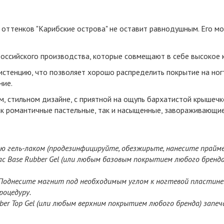
 оттенков "
Карибские острова
" не оставит равнодушным
.
Его мо
российского производства, которые совмещают в себе высокое к
тенцию, что позволяет хорошо распределить покрытие на ногтя
ние.
, стильном дизайне, с приятной на ощупь бархатистой крышечко
ак романтичные пастельные, так и насыщенные, завораживающи
 гель-лаком (продезинфицируйте, обезжирьте, нанесите прайме
ac Base Rubber Gel (или любым базовым покрытием любого бренда)
. Поднесите магнит под необходимым углом к ногтевой пластине.
роцедуру.
er Top Gel (или любым верхним покрытием любого бренда) запеч