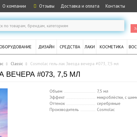
О компании
Отзывы
Доставка и оплата
Контакты
З
ОБОРУДОВАНИЕ
ДИЗАЙН
СРЕДСТВА
ЛАКИ
КОСМЕТИКА
ВОС
ac
Classic
Cosmolac гель-лак Звезда вечера #073, 7,5 мл
 ВЕЧЕРА #073, 7,5 МЛ
Объем
7,5 мл
Эффект
микроблёстки, с ши
Оттенок
серебряные
Производитель
Cosmolac