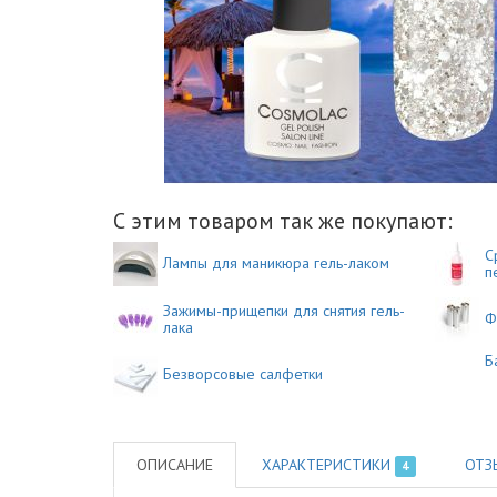
С этим товаром так же покупают:
С
Лампы для маникюра гель-лаком
п
Зажимы-прищепки для снятия гель-
Ф
лака
Б
Безворсовые салфетки
ОПИСАНИЕ
ХАРАКТЕРИСТИКИ
ОТЗ
4