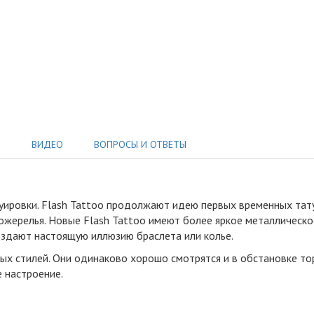
Ы
ВИДЕО
ВОПРОСЫ И ОТВЕТЫ
туировки
.
Flash Tattoo продолжают идею первых временных тату 
ожерелья. Новые Flash Tattoo имеют более яркое металлическое 
создают настоящую иллюзию браслета или колье.
х стилей. Они одинаково хорошо смотрятся и в обстановке тор
 настроение.