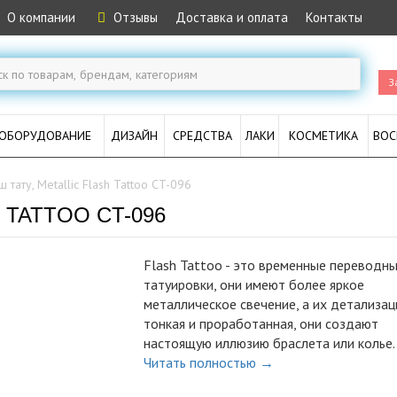
О компании
Отзывы
Доставка и оплата
Контакты
З
ОБОРУДОВАНИЕ
ДИЗАЙН
СРЕДСТВА
ЛАКИ
КОСМЕТИКА
ВОС
 тату, Metallic Flash Tattoo CT-096
 TATTOO CT-096
Flash Tattoo - это временные переводн
татуировки, они имеют более яркое
металлическое свечение, а их детализац
тонкая и проработанная, они создают
настоящую иллюзию браслета или колье.
Читать полностью →