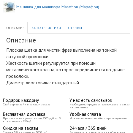
Машинка для маникюра Marathon (Марафон)
ОПИСАНИЕ
ХАРАКТЕРИСТИКИ
ОТЗЫВЫ
Описание
Плоская щетка для чистки фрез выполнена из тонкой
латунной проволоки
.
Жесткость щетки регулируется при помощи
металлического кольца, которое передвигается по длине
проволоки.
Диаметр хвостовика: стандартный.
Подарок каждому
У нас есть самовывоз
Слайдер-дизайн в каждом заказе
Необходимо предварительно сделать заказ
на самовывоз
Бесплатная доставка
Удобная оплата
При заказе на сумму свыше 5000 руб до 3
Можно оплатить онлайн и при получении
кг в пределах МКАД
Скидка на заказы
24 часа / 365 дней
Скидка 5% на сумму от 5000 руб
Вы можете оставить заказ в любое время