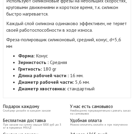
Используют силиконовые фрезы на небольших скоростях,
круговыми движениями и короткое время, т.к. силикон
быстро нагревается.
Каждый слой силикона одинаково эффективен, не теряет
своей работоспособности в ходе износа.
Фреза-полировщик силиконовый, средний, конус, d=5,6
мм
Форма:
Конус
Зернистость :
Средняя
Гритность:
180 gr
Длина рабочей части :
16 мм.
Диаметр рабочей части:
5,6 мм.
Диаметр хвостовика:
стандартный
Подарок каждому
У нас есть самовывоз
Слайдер-дизайн в каждом заказе
Необходимо предварительно сделать заказ
на самовывоз
Бесплатная доставка
Удобная оплата
При заказе на сумму свыше 5000 руб до 3
Можно оплатить онлайн и при получении
кг в пределах МКАД