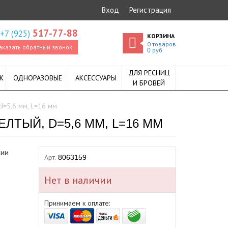
Вход
Регистрация
517-77-88
+7 (925)
КОРЗИНА
0
товаров
аказать обратный звонок
руб
0
ДЛЯ РЕСНИЦ
К
ОДНОРАЗОВЫЕ
АКСЕССУАРЫ
И БРОВЕЙ
 d=5,6 мм, L=16 мм
ЛТЫЙ, D=5,6 ММ, L=16 ММ
дии
Арт.
8063159
Нет в наличии
Принимаем к оплате: