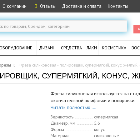
О компании
Отзывы
Доставка и оплата
Контакты
З
ОБОРУДОВАНИЕ
ДИЗАЙН
СРЕДСТВА
ЛАКИ
КОСМЕТИКА
ВОС
фрезы
Фреза силиконовая - полировщик, супермягкий, конус, желтый,
ИРОВЩИК, СУПЕРМЯГКИЙ, КОНУС, ЖЕ
Фреза силиконовая используется на ста
окончательной шлифовки и полировки.
Читать полностью →
Зернистость
супермягкая
Диаметр, мм
5,6
Форма
конус
Материал
силиконовые