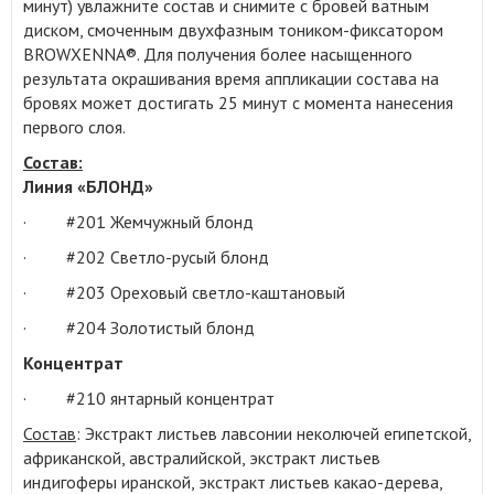
минут) увлажните состав и снимите с бровей ватным
диском, смоченным двухфазным тоником-фиксатором
BROWXENNA®. Для получения более насыщенного
результата окрашивания время аппликации состава на
бровях может достигать 25 минут с момента нанесения
первого слоя.
Состав:
Линия «БЛОНД»
· #201 Жемчужный блонд
· #202 Светло-русый блонд
· #203 Ореховый светло-каштановый
· #204 Золотистый блонд
Концентрат
· #210 янтарный концентрат
Состав
: Экстракт листьев лавсонии неколючей египетской,
африканской, австралийской, экстракт листьев
индигоферы иранской, экстракт листьев какао-дерева,