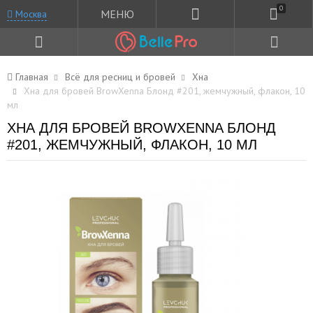
0
МЕНЮ
Москва
Главная
Всё для ресниц и бровей
Хна
Хна для бровей BrowXenna Блонд #201, жемчужный, флакон, 10
мл
ХНА ДЛЯ БРОВЕЙ BROWXENNA БЛОНД
#201, ЖЕМЧУЖНЫЙ, ФЛАКОН, 10 МЛ