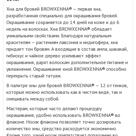
Хна для бровей BROWXENNA® — первая хна,
разработанная специально для окрашивания бровей
.
Окрашивание сохраняется до 14 дней на коже и до 6
недель на волосках. Хна BROWXENNA® обладает
уникальными свойствами. Благодаря натуральным
красителям — растениям лавсония и индигофера, хна
придает тон бровям. А входящие в состав амла, шакакай,
гибискус и чайное дерево усиливают эффект
окрашивания, дарят волоскам дополнительное питание и
увлажнение. Окрашивание хной BROWXENNA® способно
перекрыть старый татуаж.
В палитре хны для бровей BROWXENNA® — 12 оттенков,
которые можно использовать как в чистом виде, так и
смешивать между собой.
Мастерам, которые часто делают процедуру
окрашивания, удобно использовать BROWXENNA® во
флаконе. Носик флакона позволяет точно дозировать
количество хны, средство расходуется экономично.
Кроме того, узкий носик препятствует попаданию во