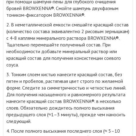
при помощи шампуня-пены для глубокого очищения
бровей BROWXENNA®. Смойте шампунь двухфазным
тоником-фиксатором BROWXENNA®.
2. В неметаллической емкости смешайте красящий состав
(количество состава эквивалентно 2 рисовым зернышкам)
с 4-8 каплями минерального раствора BROWXENNA®.
Тщательно перемешайте полученный состав. При
необходимости добавьте минеральный раствор или
красящий состав для получения консистенции соевого
соуса.
3. Тонким слоем кистью нанесите красящий состав, без
пятен и пробелов, растягивая цвет строго по желаемой
форме. Следите за симметричностью и четкостью линий.
Для получения насыщенного и равномерного результата
нанесите красящий состав BROWXENNA®. в несколько
слоев. Обязательно дождитесь полного высыхания
предыдущего слоя (≈1–3 минуты), прежде чем наносить
следующий.
4. После полного высыхания последнего слоя (≈ 5–10