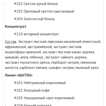
· #202 Светло-русый блонд
· #203 Ореховый светло-каштановый
· #204 Золотистый блонд
Концентрат
· #210 янтарный концентрат
Состав
: Экстракт листьев лавсонии неколючей египетской,
африканской, австралийской, экстракт листьев
индигоферы иранской, экстракт листьев какао-дерева,
шикакай, амла, гибискус, экстракт чайного дерева,
экстракт мускатного ореха, перборат натрия, лимонная
кислота, карбонат магния, сульфит натрия, мыльный орех.
Линия «ШАТЕН»
· #101 Нейтральный коричневый
· #102 Холодный кофе
· #103 Насыщенный серо-коричневый
· #104 Горький шоколад