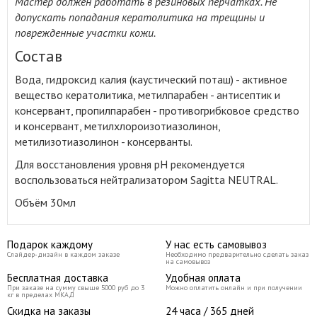
Мастер должен работать в резиновых перчатках. Не
допускать попадания кератолитика на трещины и
поврежденные участки кожи.
Состав
Вода, гидроксид калия (каустический поташ) - активное
вещество кератолитика, метилпарабен - антисептик и
консервант, пропилпарабен - противогрибковое средство
и консервант, метилхлороизотиазолинон,
метилизотиазолинон - консерванты.
Для восстановления уровня рН рекомендуется
воспользоваться нейтрализатором Sagitta NEUTRAL.
Объём 30мл
Подарок каждому
У нас есть самовывоз
Слайдер-дизайн в каждом заказе
Необходимо предварительно сделать заказ
на самовывоз
Бесплатная доставка
Удобная оплата
При заказе на сумму свыше 5000 руб до 3
Можно оплатить онлайн и при получении
кг в пределах МКАД
Скидка на заказы
24 часа / 365 дней