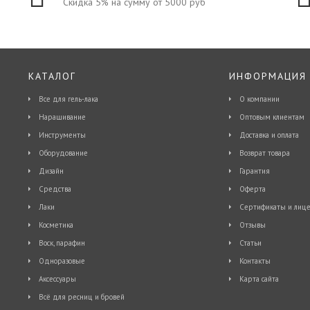
Скидка 5% на сумму от 5000 руб
КАТАЛОГ
ИНФОРМАЦИЯ
Все для гель-лака
О компании
Наращивание
Оптовым клиентам
Инструменты
Доставка и оплата
Оборудование
Возврат товара
Дизайн
Гарантия
Средства
Оферта
Лаки
Сертификаты и лице
Косметика
Отзывы
Воск, парафин
Статьи
Одноразовые
Контакты
Аксессуары
Карта сайта
Всё для ресниц и бровей