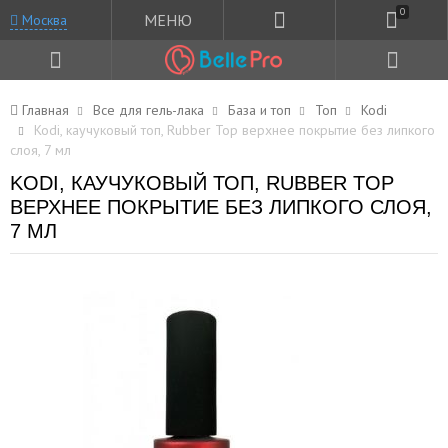
0
МЕНЮ
Москва
Главная
Все для гель-лака
База и топ
Топ
Kodi
Kodi, каучуковый топ, Rubber Top верхнее покрытие без липкого
слоя, 7 мл
KODI, КАУЧУКОВЫЙ ТОП, RUBBER TOP
ВЕРХНЕЕ ПОКРЫТИЕ БЕЗ ЛИПКОГО СЛОЯ,
7 МЛ